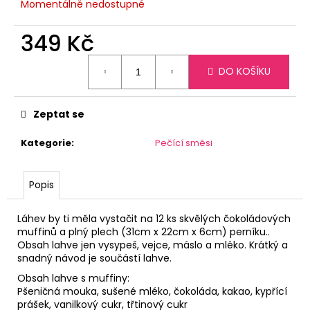
Momentálně nedostupné
349 Kč
Měrná
DO KOŠÍKU
cena:
Zeptat se
Kategorie
:
Pečící směsi
Popis
Láhev by ti měla vystačit na 12 ks skvělých čokoládových
muffinů a plný plech (
31cm x 22cm x 6cm) perníku.
.
Obsah lahve jen vysypeš, vejce, máslo a mléko. Krátký a
snadný návod je součástí lahve.
Obsah lahve s muffiny:
Pšeničná mouka, sušené mléko, čokoláda, kakao, kypřící
prášek, vanilkový cukr, třtinový cukr