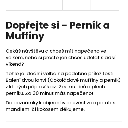
a
j
í
Dopřejte si - Perník a
t
Muffiny
?
Cekáš návštěvu a chceš mít napečeno ve
velkém, nebo si prostě jen chceš udělat sladší
víkend?
HLEDAT
Tohle je ideální volba na podobné příležitosti.
Balení dvou lahví (Čokoládové muffiny a perník)
z kterých připravíš až 12ks muffinů a plech
perníku. Za 30 minut máš napečeno!
Do poznámky k objednávce uvést zda perník s
mandlemi či kokosem děkujeme.