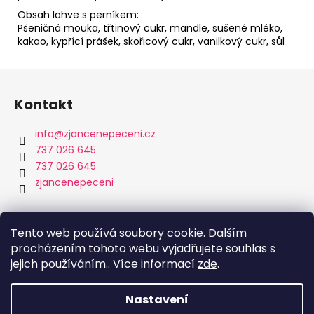
Obsah lahve s perníkem:
Pšeničná mouka, třtinový cukr, mandle, sušené mléko,
kakao, kypřící prášek, skořicový cukr, vanilkový cukr, sůl
Z
á
Kontakt
p
a
info
@
zjancenepeceni.cz
t
737 026 645
í
737 026 645
zjancenepeceni
Přijímáme online platby
Tento web používá soubory cookie. Dalším
procházením tohoto webu vyjadřujete souhlas s
jejich používáním.. Více informací
zde
.
Nastavení
Vytvořil Shoptet