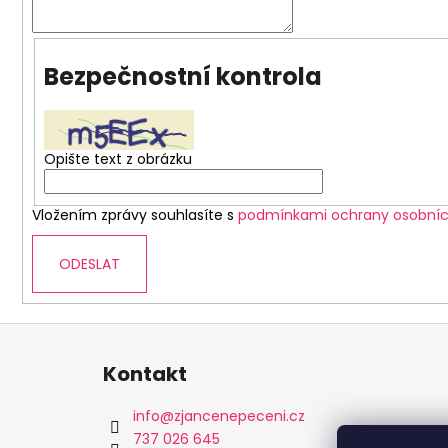
Bezpečnostní kontrola
Opište text z obrázku
Vložením zprávy souhlasíte s
podmínkami ochrany osobníc
ODESLAT
Z
á
Kontakt
p
a
info
@
zjancenepeceni.cz
t
737 026 645