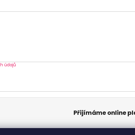
h údajů
Přijímáme online p