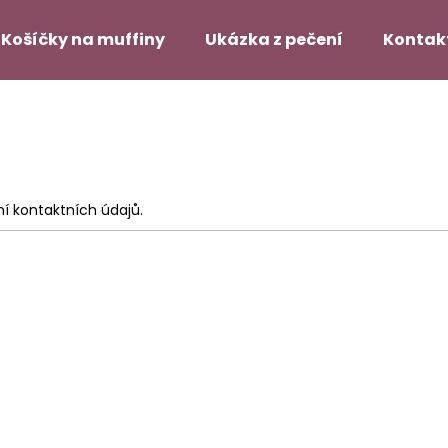
Košíčky na muffiny
Ukázka z pečení
Kontak
Co potřebujete najít?
HLEDAT
í kontaktních údajů.