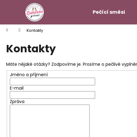
K
Přejít
na
o
Pečící směsi
obsah
Zpět
Zpět
š
do
do
í
Domů
Kontakty
k
obchodu
obchodu
Kontakty
Máte nějaké otázky? Zodpovíme je. Prosíme o pečlivé vyplněn
Jméno a příjmení
E-mail
Zpráva