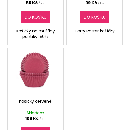
u
55 Kč
99 Kč
/ ks
/ ks
ů
a
k
j
t
DO KOŠÍKU
DO KOŠÍKU
í
ů
t
Košíčky na muffiny
Harry Potter košíčky
?
puntíky 50ks
HLEDAT
Košíčky červené
Skladem
109 Kč
/ ks