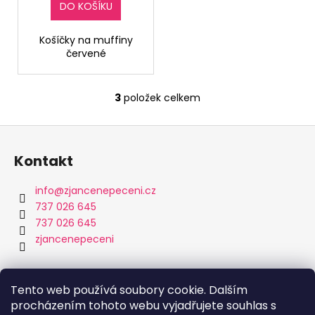
DO KOŠÍKU
Košíčky na muffiny
červené
3
položek celkem
O
v
Z
l
á
á
Kontakt
d
p
a
a
info
@
zjancenepeceni.cz
c
t
737 026 645
í
í
737 026 645
p
zjancenepeceni
r
v
k
Přijímáme online platby
y
Tento web používá soubory cookie. Dalším
v
procházením tohoto webu vyjadřujete souhlas s