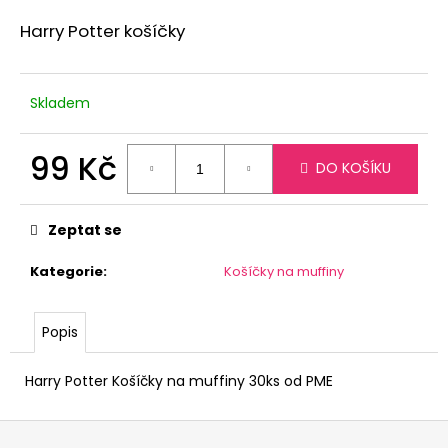
a
Harry Potter košíčky
j
í
t
Skladem
?
99 Kč
DO KOŠÍKU
Měrná
cena:
Zeptat se
HLEDAT
Kategorie
:
Košíčky na muffiny
Popis
Harry Potter Košíčky na muffiny 30ks od PME
Z